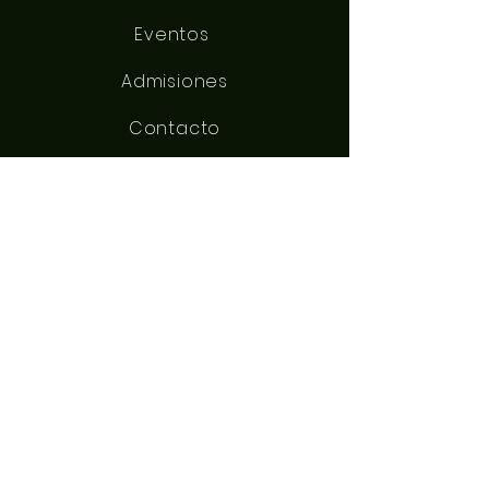
Eventos
Admisiones
Contacto
MANTENTE CONECTADO
Facebook
Instagram
X (Twitter)
TikTok
PONERSE EN
CONTACTO