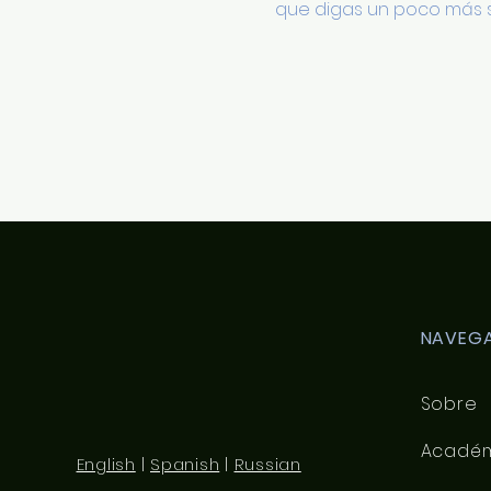
que digas un poco más s
NAVEGA
Sobre
Acadé
English
|
Spanish
|
Russian