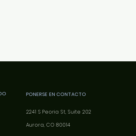
DO
PONERSE EN CONTACTO
2241 S Peoria St, Suite 202
Aurora, CO 80014