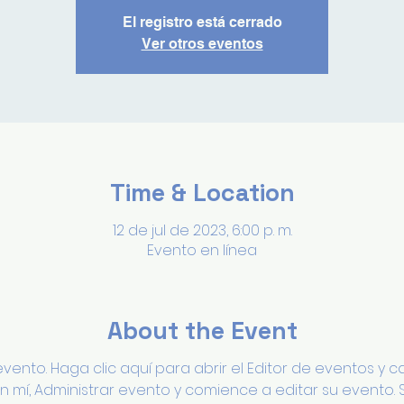
El registro está cerrado
Ver otros eventos
Time & Location
12 de jul de 2023, 6:00 p. m.
Evento en línea
About the Event
ento. Haga clic aquí para abrir el Editor de eventos y ca
 mí, Administrar evento y comience a editar su evento. 